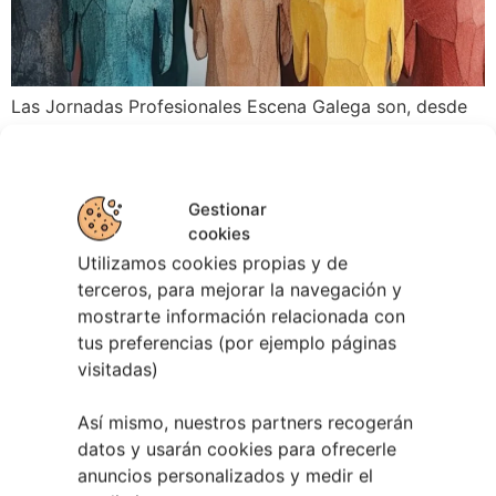
Las Jornadas Profesionales Escena Galega son, desde
hace más de 15 años, el único foro estable de reflexión
y debate del sector de las artes escénicas profesionales
gallegas. Este 2025 las organiza por primera vez la
Gestionar
Diputación de Pontevedra y tratarán una nueva línea
cookies
estratégica de trabajo de la Asociación Galega de
Utilizamos cookies propias y de
Empresas de Artes […]
terceros, para mejorar la navegación y
mostrarte información relacionada con
tus preferencias (por ejemplo páginas
visitadas)
Así mismo, nuestros partners recogerán
datos y usarán cookies para ofrecerle
anuncios personalizados y medir el