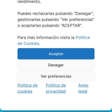
rendimiento.
Puedes rechazarlas pulsando "Denegar",
gestionarlas pulsando "
Ver preferencias
"
o aceptarlas pulsando "ACEPTAR".
Para más información visita la
Política
de Cookies
.
Aceptar
Denegar
Ver preferencias
Política de
Política de
Aviso
¿QUIERES RECIBIR NOTIFICACIONES DE LOS
cookies
privacidad
legal
EVENTOS DE TU CIUDAD?