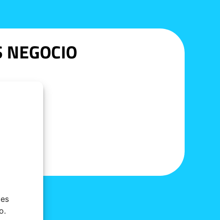
S NEGOCIO
ies
o.