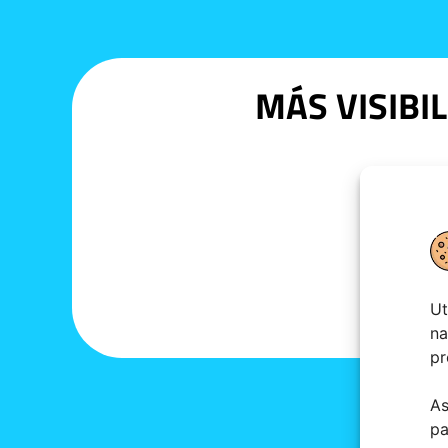
MÁS VISIBI
Ut
na
pr
As
pa