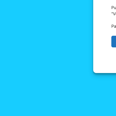
Pu
"
V
Pa