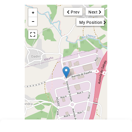
Prev
Next
+
−
My Position