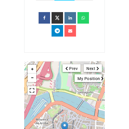
Prev
Next
+
−
My Position