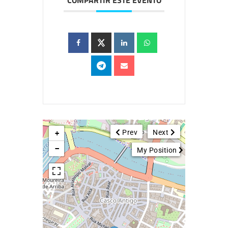
COMPARTIR ESTE EVENTO
Prev
Next
+
−
My Position