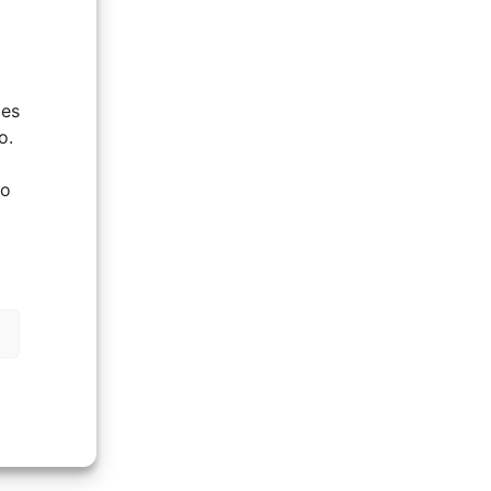
ies
o.
do