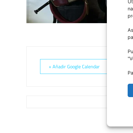
Ut
na
pr
As
pa
Pu
"
V
+ Añadir Google Calendar
Pa