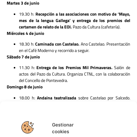
Martes 3 de junio
19.30 h:
Recepción a las asociaciones con motivo de ‘Mayo,
mes de la lengua Gallega’ y entrega de los premios del
certamen de relato de la EOI.
Pazo da Cultura (cafetería).
Miércoles 4 de junio
18.30 h:
Caminada con Castelao.
Ano Castelao. Presentación
en el Café Moderno y recorrido a seguir.
Sábado 7 de junio
11.30 h:
Entrega de los Premios Mil Primaveras.
Salón de
actos del Pazo da Cultura. Organiza CTNL, con la colaboración
del Concello de Pontevedra.
Domingo 8 de junio
18.00 h:
Andaina teatralizada
sobre Castelao por Salcedo.
Ano Castelao.
Salida de la plaza de San José. Duración
aproximada: 3 horas. Organiza AV Salcedo Norte, con la
colaboración del Concello de Pontevedra.
Cartel del programa Mayo,
Gestionar
cookies