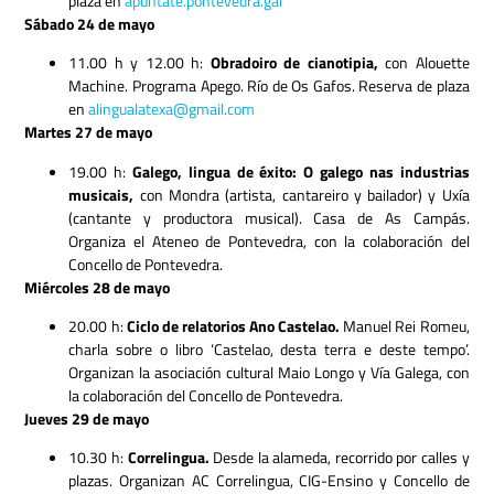
plaza en
apuntate.pontevedra.gal
Sábado 24 de mayo
11.00 h y 12.00 h:
Obradoiro de cianotipia,
con Alouette
Machine. Programa Apego. Río de Os Gafos. Reserva de plaza
en
alingualatexa@g
mail.com
Martes 27 de mayo
19.00 h:
Galego, lingua de éxito: O galego nas industrias
musicais,
con Mondra (artista, cantareiro y bailador) y Uxía
(cantante y productora musical). Casa de As Campás.
Organiza el Ateneo de Pontevedra, con la colaboración del
Concello de Pontevedra.
Miércoles 28 de mayo
20.00 h:
Ciclo de relatorios Ano Castelao.
Manuel Rei Romeu,
charla sobre o libro ‘Castelao, desta terra e deste tempo’.
Organizan la asociación cultural Maio Longo y Vía Galega, con
la colaboración del Concello de Pontevedra.
Jueves 29 de mayo
10.30 h:
Correlingua.
Desde la alameda, recorrido por calles y
plazas. Organizan AC Correlingua, CIG-Ensino y Concello de