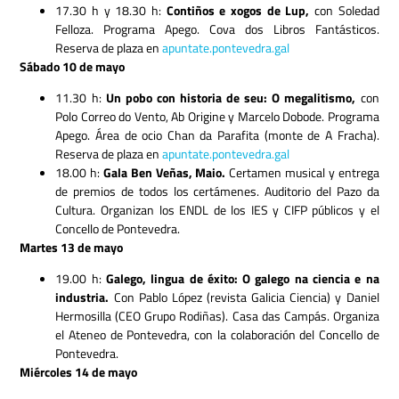
17.30 h y 18.30 h:
Contiños e xogos de Lup,
con Soledad
Felloza. Programa Apego.
Cova dos Libros Fantásticos.
Reserva de plaza en
apuntate.pontevedra.gal
Sábado 10 de mayo
11.30 h:
Un pobo con historia de seu: O megalitismo,
con
Polo Correo do Vento, Ab Origine y Marcelo Dobode. Programa
Apego. Área de ocio Chan da Parafita (monte de A Fracha).
Reserva de plaza en
apuntate.pontevedra.gal
18.00 h:
Gala Ben Veñas, Maio.
Certamen musical y entrega
de premios de todos los certámenes. Auditorio del Pazo da
Cultura. Organizan los ENDL de los IES y CIFP públicos y el
Concello de Pontevedra.
Martes 13 de mayo
19.00 h:
Galego, lingua de éxito: O galego na ciencia e na
industria.
Con Pablo López (revista Galicia Ciencia) y Daniel
Hermosilla (CEO Grupo Rodiñas). Casa das Campás. Organiza
el Ateneo de Pontevedra, con la colaboración del Concello de
Pontevedra.
Miércoles 14 de mayo