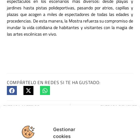
espectáculos en los escenarios más diversos: desde playas y
jardines hasta pistas polideportivas, pasando por atrios, capillas y
plazas que acogen a miles de espectadores de todas las edades y
procedencias. De esta manera, la Mostra refuerza su compromiso de
inundar la vida cotidiana de habitantes y visitantes con la magia de
las artes escénicas en vivo.
COMPÁRTELO EN REDES SI TE HA GUSTADO:
ENTRADA ANTERIOR
ENTRADA SIGUIENTE
Rechouchíos, dinamización lectora y lingüística de Moaña
Albariño 2025: Conciertos en Fefiñáns y abre con Panorama
Gestionar
cookies