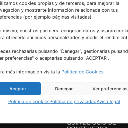
ilizamos cookies propias y de terceros, para mejorar la
vegación y mostrarte información relacionada con tus
eferencias (por ejemplo páginas visitadas)
í mismo, nuestros partners recogerán datos y usarán cook
> MÁS NEGOCIO
ra ofrecerle anuncios personalizados y medir el rendimient
más ·
edes rechazarlas pulsando "Denegar", gestionarlas pulsan
👉 Llámanos hoy y reserva tu espacio
er preferencias
" o aceptarlas pulsando "ACEPTAR".
ra más información visita la
Política de Cookies
.
Aceptar
Denegar
Ver preferencias
Política de cookies
Política de privacidad
Aviso legal
GUÍA DE OCIO DE