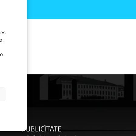
ies
o.
do
PUBLICÍTATE