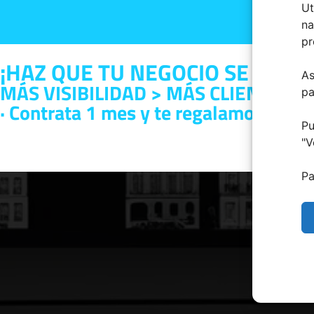
Ut
na
pr
¡HAZ QUE TU NEGOCIO SE VEA!
As
MÁS VISIBILIDAD > MÁS CLIENTES 
pa
· Contrata 1 mes y te regalamos otro 
Pu
"
V
Pa