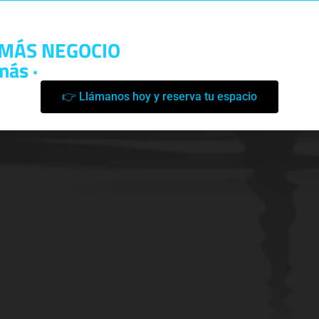
> MÁS NEGOCIO
más ·
👉 Llámanos hoy y reserva tu espacio