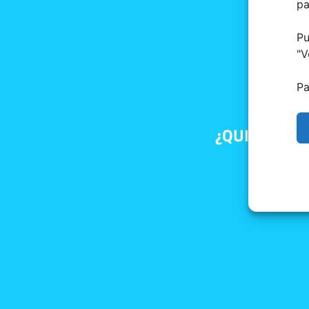
pa
Pu
"
V
Pa
¿QUIERES RE