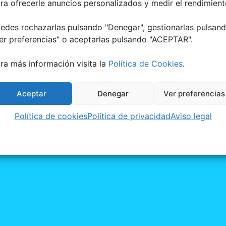
ra ofrecerle anuncios personalizados y medir el rendimient
edes rechazarlas pulsando "Denegar", gestionarlas pulsan
er preferencias
" o aceptarlas pulsando "ACEPTAR".
ra más información visita la
Política de Cookies
.
Aceptar
Denegar
Ver preferencias
CIBIR NOTIFICACIONES DE LOS EVENTOS D
Política de cookies
Política de privacidad
Aviso legal
Te lo explicamos