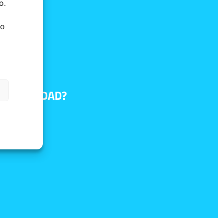
o.
do
E TU CIUDAD?