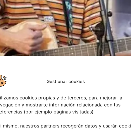
Gestionar cookies
20 de Agosto en la Rúa Rosalía de Castro del Ayuntamiento
a por Anxo Morales, Jairo Villar y Lara Villaverde, el grupo
ilizamos cookies propias y de terceros, para mejorar la
p español, […]
vegación y mostrarte información relacionada con tus
eferencias (por ejemplo páginas visitadas)
í mismo, nuestros partners recogerán datos y usarán cook