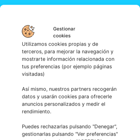
Gestionar
cookies
Utilizamos cookies propias y de
terceros, para mejorar la navegación y
Te lo explicamos
mostrarte información relacionada con
tus preferencias (por ejemplo páginas
visitadas)
Así mismo, nuestros partners recogerán
datos y usarán cookies para ofrecerle
¡HAZ QUE TU NEGOCIO SE VEA!
anuncios personalizados y medir el
rendimiento.
MÁS VISIBILIDAD > MÁS CLIENTES >
MÁS NEGOCIO
Puedes rechazarlas pulsando "Denegar",
· Contrata 1 mes y te regalamos otro
gestionarlas pulsando "
Ver preferencias
"