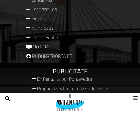
Espectáculos
Fiestas
Monólogos
Otros Eventos
NOTICIAS
PUBLIRREPORTAJES
PUBLICÍTATE
En Pantallas por Pontevedra
Propuesta exterior en taxis de Galicia
Eventos a medida
SERVICIOS DIGITALES
QUIENES SOMOS
Aviso legal
Política de cookies (UE)