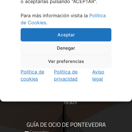
más ·
o aceptarlas pulsando "ACEPTAR".
👉 Llámanos hoy y reserva tu espacio
Para más información visita la
Política
de Cookies
.
Aceptar
Denegar
Ver preferencias
Política de
Política de
Aviso
cookies
privacidad
legal
direccion@contacto.ocioplan.com
+34 627799292
Horario de Lunes a Viernes de 10:00 a 14:00 y de 16:00 a
19:30 h
GUÍA DE OCIO DE PONTEVEDRA
Conciertos